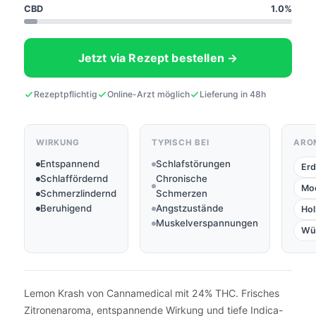
CBD
1.0%
Jetzt via Rezept bestellen →
Rezeptpflichtig
Online-Arzt möglich
Lieferung in 48h
WIRKUNG
TYPISCH BEI
ARO
Entspannend
Schlafstörungen
Erd
Schlaffördernd
Chronische
Mo
Schmerzlindernd
Schmerzen
Beruhigend
Angstzustände
Hol
Muskelverspannungen
Wü
Lemon Krash von Cannamedical mit 24% THC. Frisches
Zitronenaroma, entspannende Wirkung und tiefe Indica-