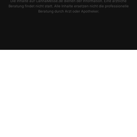
Die Inhalte auf CannaMesse.de dienen der Information. Eine ärztliche
Beratung findet nicht statt. Alle Inhalte ersetzen nicht die professionelle
Beratung durch Arzt oder Apotheker.