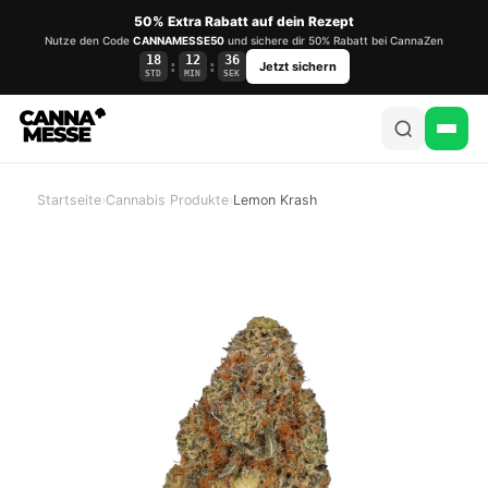
50% Extra Rabatt auf dein Rezept
Nutze den Code
CANNAMESSE50
und sichere dir 50% Rabatt bei CannaZen
18
12
35
:
:
Jetzt sichern
STD
MIN
SEK
Startseite
›
Cannabis Produkte
›
Lemon Krash