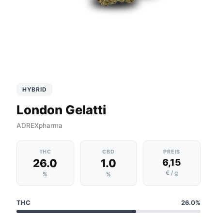
HYBRID
London Gelatti
ADREXpharma
THC
CBD
PREIS
26.0
1.0
6,15
€ / g
%
%
THC
26.0%