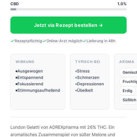
CBD
1.0%
Jetzt via Rezept bestellen →
Rezeptpflichtig
Online-Arzt möglich
Lieferung in 48h
WIRKUNG
TYPISCH BEI
AROMA
Ausgewogen
Stress
Gemisc
Entspannend
Schmerzen
Fruchti
Fokussierend
Depressionen
Stimmungsaufhellend
Übelkeit
Erdig
Süßlich
London Gelatti von ADREXpharma mit 26% THC. Ein
aromatisches Zusammenspiel von süßer Melone und