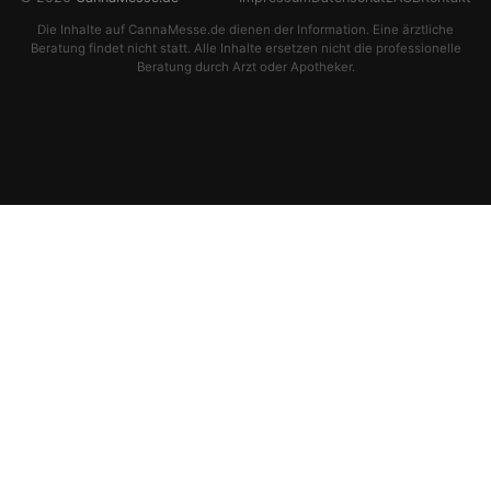
Die Inhalte auf CannaMesse.de dienen der Information. Eine ärztliche
Beratung findet nicht statt. Alle Inhalte ersetzen nicht die professionelle
Beratung durch Arzt oder Apotheker.