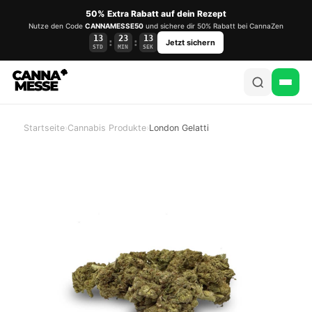
50% Extra Rabatt auf dein Rezept
Nutze den Code
CANNAMESSE50
und sichere dir 50% Rabatt bei CannaZen
13
23
13
:
:
Jetzt sichern
STD
MIN
SEK
Startseite
›
Cannabis Produkte
›
London Gelatti