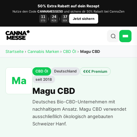
50% Extra Rabatt auf dein Rezept
Nutze den Code
CANNAMESSE50
und sichere dir 50% Rabatt bei CannaZen
11
24
37
:
:
Jetzt sichern
STD
MIN
SEK
Startseite
›
Cannabis Marken
›
CBD Öl
›
Magu CBD
CBD Öl
Deutschland
€€€ Premium
Ma
seit 2018
Magu CBD
Deutsches Bio-CBD-Unternehmen mit
nachhaltigem Ansatz. Magu CBD verwendet
ausschließlich ökologisch angebauten
Schweizer Hanf.