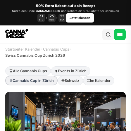
50% Extra Rabatt auf dein Rezept
Nutze den Code
CANNAMESSE50
und sichere dir 50% Rabatt bei CannaZen
21
25
55
:
:
Jetzt sichern
STD
MIN
SEK
Startseite
›
Kalender
›
Cannabis Cups
›
Swiss Cannabis Cup Zürich 2026
Alle Cannabis Cups
Events in Zürich
Cannabis Cup in Zürich
Schweiz
Im Kalender