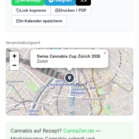
WhatsApp
Telegram
X
Link kopieren
Drucken / PDF
In Kalender speichern
Veranstaltungsort
×
+
Swiss Cannabis Cup Zürich 2026
Zürich
−
Cannabis auf Rezept?
CannaZen.de
—
Medizinisches Cannabis schnell und