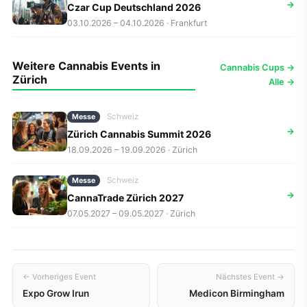
→
Czar Cup Deutschland 2026
03.10.2026 – 04.10.2026 · Frankfurt
Weitere Cannabis Events in
Cannabis Cups →
Zürich
Alle →
Schweiz
Messe
→
Zürich Cannabis Summit 2026
18.09.2026 – 19.09.2026 · Zürich
Schweiz
Messe
→
CannaTrade Zürich 2027
07.05.2027 – 09.05.2027 · Zürich
← Vorheriges Event
Nächstes Event →
Expo Grow Irun
Medicon Birmingham