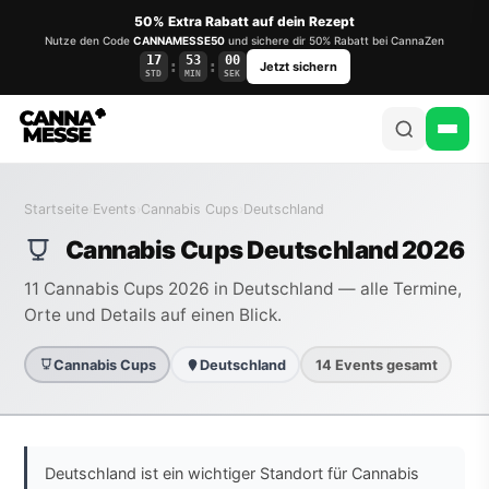
50% Extra Rabatt auf dein Rezept
Nutze den Code
CANNAMESSE50
und sichere dir 50% Rabatt bei CannaZen
17
52
59
:
:
Jetzt sichern
STD
MIN
SEK
Startseite
›
Events
›
Cannabis Cups
›
Deutschland
Cannabis Cups Deutschland 2026
11 Cannabis Cups 2026 in Deutschland — alle Termine,
Orte und Details auf einen Blick.
Cannabis Cups
Deutschland
14 Events gesamt
Deutschland ist ein wichtiger Standort für Cannabis