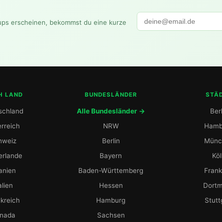
ups erscheinen, bekommst du eine kurze
H LAND
BUNDESLÄNDER
STÄ
schland
Alle Bundesländer →
Berl
rreich
NRW
Hamb
hweiz
Berlin
Münc
erlande
Bayern
Kö
anien
Baden-Württemberg
Frank
alien
Hessen
Dort
kreich
Hamburg
Stutt
nada
Sachsen