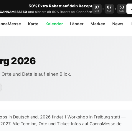
50% Extra Rabatt auf dein Rezept
07
07
53
:
:
STD
MIN
SEK
CANNAMESSE50
und sichere dir 50% Rabatt bei CannaZen
annaMesse
Karte
Kalender
Länder
Marken
News
rg 2026
Orte und Details auf einen Blick.
hops in Deutschland. 2026 findet 1 Workshop in Freiburg statt —
027. Alle Termine, Orte und Ticket-Infos auf CannaMesse.de.