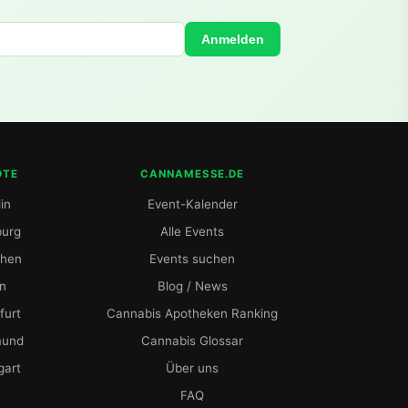
Anmelden
DTE
CANNAMESSE.DE
in
Event-Kalender
urg
Alle Events
hen
Events suchen
ln
Blog / News
furt
Cannabis Apotheken Ranking
mund
Cannabis Glossar
gart
Über uns
FAQ