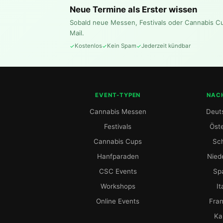
Neue Termine als Erster wissen
Sobald neue Messen, Festivals oder Cannabis C
Mail.
Kostenlos
Kein Spam
Jederzeit kündbar
EVENT-TYPEN
NAC
Cannabis Messen
Deut
Festivals
Öste
Cannabis Cups
Sc
Hanfparaden
Nied
CSC Events
Sp
Workshops
It
Online Events
Fran
Ka