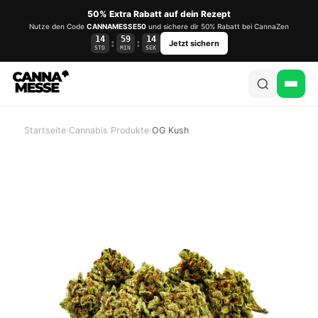
50% Extra Rabatt auf dein Rezept
Nutze den Code
CANNAMESSE50
und sichere dir 50% Rabatt bei CannaZen
14
59
14
:
:
Jetzt sichern
STD
MIN
SEK
Startseite
›
Cannabis Produkte
›
OG Kush