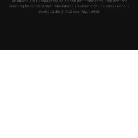
Die Inhalte auf CannaMesse.de dienen der Information. Eine ärztliche
Beratung findet nicht statt. Alle Inhalte ersetzen nicht die professionelle
Beratung durch Arzt oder Apotheker.