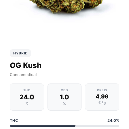
HYBRID
OG Kush
Cannamedical
THC
CBD
PREIS
24.0
1.0
4,99
€ / g
%
%
THC
24.0%