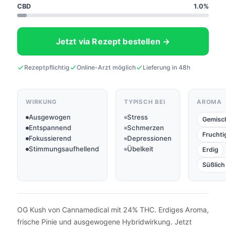
CBD
1.0%
Jetzt via Rezept bestellen →
Rezeptpflichtig
Online-Arzt möglich
Lieferung in 48h
WIRKUNG
TYPISCH BEI
AROMA
Ausgewogen
Stress
Gemisc
Entspannend
Schmerzen
Fruchti
Fokussierend
Depressionen
Stimmungsaufhellend
Übelkeit
Erdig
Süßlich
OG Kush von Cannamedical mit 24% THC. Erdiges Aroma,
frische Pinie und ausgewogene Hybridwirkung. Jetzt