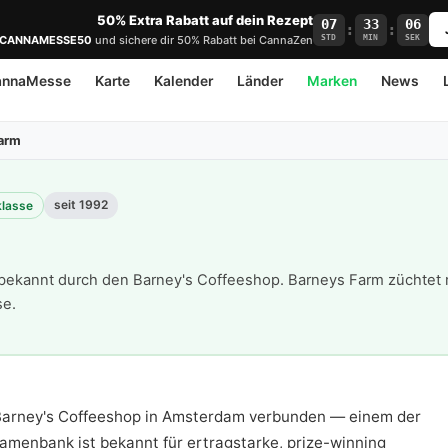
50% Extra Rabatt auf dein Rezept
07
33
05
:
:
STD
MIN
SEK
CANNAMESSE50
und sichere dir 50% Rabatt bei CannaZen
annaMesse
Karte
Kalender
Länder
Marken
News
Farm
seit 1992
klasse
ekannt durch den Barney's Coffeeshop. Barneys Farm züchtet 
se.
 Barney's Coffeeshop in Amsterdam verbunden — einem der
amenbank ist bekannt für ertragstarke, prize-winning