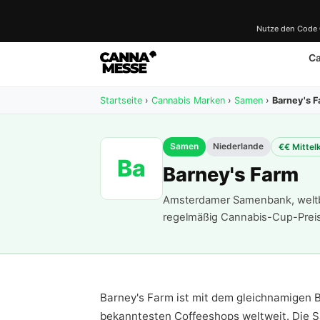
Nutze den Code
C
Startseite
›
Cannabis Marken
›
Samen
›
Barney's 
Samen
Niederlande
€€ Mittel
Ba
Barney's Farm
Amsterdamer Samenbank, weltb
regelmäßig Cannabis-Cup-Prei
Barney's Farm ist mit dem gleichnamigen
bekanntesten Coffeeshops weltweit. Die S