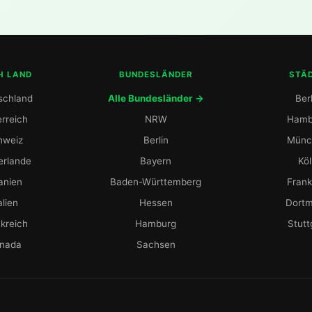
H LAND
BUNDESLÄNDER
STÄ
schland
Alle Bundesländer →
Berl
rreich
NRW
Hamb
hweiz
Berlin
Münc
erlande
Bayern
Kö
anien
Baden-Württemberg
Frank
alien
Hessen
Dort
kreich
Hamburg
Stutt
nada
Sachsen