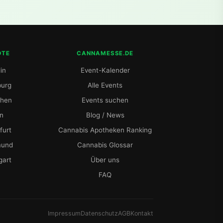
DTE
CANNAMESSE.DE
in
Event-Kalender
urg
Alle Events
hen
Events suchen
ln
Blog / News
furt
Cannabis Apotheken Ranking
mund
Cannabis Glossar
gart
Über uns
FAQ
Impressum
Datenschutz
AGB
Kontakt