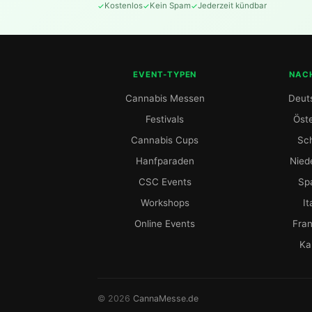
Kostenlos
Kein Spam
Jederzeit kündbar
EVENT-TYPEN
NAC
Cannabis Messen
Deut
Festivals
Öste
Cannabis Cups
Sc
Hanfparaden
Nied
CSC Events
Sp
Workshops
It
Online Events
Fran
Ka
© 2026
CannaMesse.de