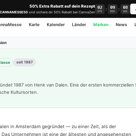
50% Extra Rabatt auf dein Rezept
02
09
08
:
:
STD
MIN
SEK
CANNAMESSE50
und sichere dir 50% Rabatt bei CannaZen
annaMesse
Karte
Kalender
Länder
Marken
News
sion
seit 1987
klasse
det 1987 von Henk van Dalen. Eine der ersten kommerziellen 
ische Kultursorten.
len in Amsterdam gegründet — zu einer Zeit, als der
. Das Unternehmen ist eine der ältesten und angesehensten