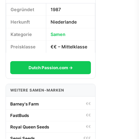
Gegründet
1987
Herkunft
Niederlande
Kategorie
Samen
Preisklasse
€€ – Mittelklasse
Dutch Passion.com →
WEITERE SAMEN-MARKEN
Barney's Farm
€€
FastBuds
€€
Royal Queen Seeds
€€
Sensi Seeds
€€€