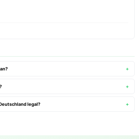
 an?
?
Deutschland legal?