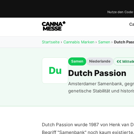
Nutze den Code
C
Startseite
›
Cannabis Marken
›
Samen
›
Dutch Pas
Samen
Niederlande
€€ Mittel
Du
Dutch Passion
Amsterdamer Samenbank, gegrün
genetische Stabilität und histor
Dutch Passion wurde 1987 von Henk van Da
Begriff "Samenbank" noch kaum existierte