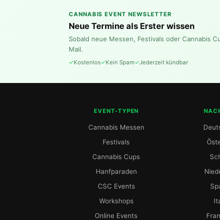
CANNABIS EVENT NEWSLETTER
Neue Termine als Erster wissen
Sobald neue Messen, Festivals oder Cannabis C
Mail.
Kostenlos
Kein Spam
Jederzeit kündbar
EVENT-TYPEN
NAC
Cannabis Messen
Deut
Festivals
Öste
Cannabis Cups
Sc
Hanfparaden
Nied
CSC Events
Sp
Workshops
It
Online Events
Fran