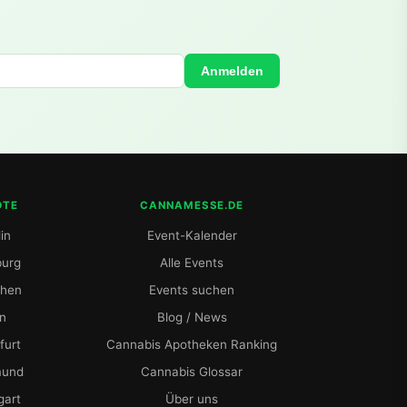
Anmelden
DTE
CANNAMESSE.DE
in
Event-Kalender
urg
Alle Events
hen
Events suchen
ln
Blog / News
furt
Cannabis Apotheken Ranking
mund
Cannabis Glossar
gart
Über uns