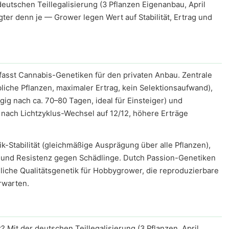
deutschen Teillegalisierung (3 Pflanzen Eigenanbau, April
agter denn je — Grower legen Wert auf Stabilität, Ertrag und
fasst Cannabis-Genetiken für den privaten Anbau. Zentrale
iche Pflanzen, maximaler Ertrag, kein Selektionsaufwand),
ig nach ca. 70–80 Tagen, ideal für Einsteiger) und
t nach Lichtzyklus-Wechsel auf 12/12, höhere Erträge
k-Stabilität (gleichmäßige Ausprägung über alle Pflanzen),
und Resistenz gegen Schädlinge. Dutch Passion-Genetiken
liche Qualitätsgenetik für Hobbygrower, die reproduzierbare
rwarten.
 Mit der deutschen Teillegalisierung (3 Pflanzen, April