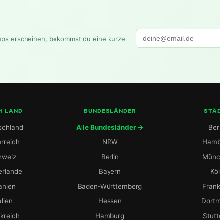
ups erscheinen, bekommst du eine kurze
H LAND
BUNDESLÄNDER
STÄ
schland
Alle Bundesländer →
Berl
rreich
NRW
Hamb
hweiz
Berlin
Münc
erlande
Bayern
Kö
anien
Baden-Württemberg
Frank
alien
Hessen
Dort
kreich
Hamburg
Stutt