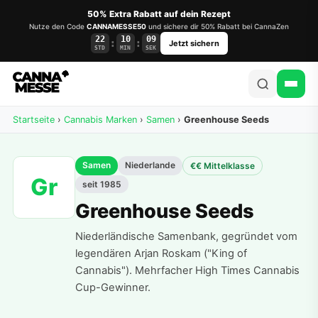
50% Extra Rabatt auf dein Rezept
Nutze den Code
CANNAMESSE50
und sichere dir 50% Rabatt bei CannaZen
22
10
09
:
:
Jetzt sichern
STD
MIN
SEK
Startseite
›
Cannabis Marken
›
Samen
›
Greenhouse Seeds
Samen
Niederlande
€€ Mittelklasse
Gr
seit 1985
Greenhouse Seeds
Niederländische Samenbank, gegründet vom
legendären Arjan Roskam ("King of
Cannabis"). Mehrfacher High Times Cannabis
Cup-Gewinner.