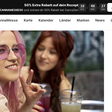
50% Extra Rabatt auf dein Rezept
18
48
26
:
:
STD
MIN
SEK
CANNAMESSE50
und sichere dir 50% Rabatt bei CannaZen
annaMesse
Karte
Kalender
Länder
Marken
News