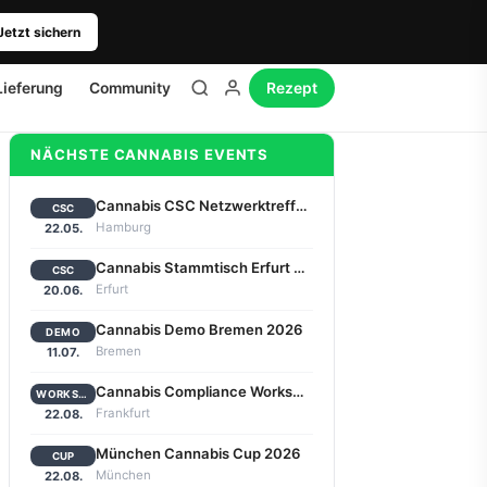
Jetzt sichern
Lieferung
Community
Rezept
NÄCHSTE CANNABIS EVENTS
Cannabis CSC Netzwerktreffen Hamburg 2026
CSC
Hamburg
22.05.
Cannabis Stammtisch Erfurt 2026
CSC
Erfurt
20.06.
Cannabis Demo Bremen 2026
DEMO
Bremen
11.07.
Cannabis Compliance Workshop Frankfurt 2026
WORKSHOP
Frankfurt
22.08.
München Cannabis Cup 2026
CUP
München
22.08.