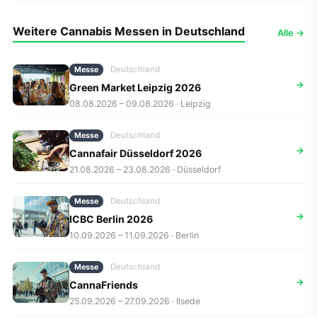
Weitere Cannabis Messen in Deutschland
Alle →
Deutschland
Messe
→
Green Market Leipzig 2026
08.08.2026 – 09.08.2026 · Leipzig
Deutschland
Messe
→
Cannafair Düsseldorf 2026
21.08.2026 – 23.08.2026 · Düsseldorf
Deutschland
Messe
→
ICBC Berlin 2026
10.09.2026 – 11.09.2026 · Berlin
Deutschland
Messe
→
CannaFriends
25.09.2026 – 27.09.2026 · Ilsede