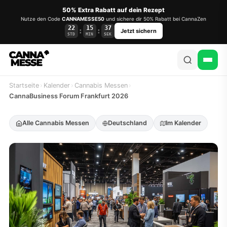
50% Extra Rabatt auf dein Rezept
Nutze den Code
CANNAMESSE50
und sichere dir 50% Rabatt bei CannaZen
22
15
36
:
:
Jetzt sichern
STD
MIN
SEK
Startseite
›
Kalender
›
Cannabis Messen
›
CannaBusiness Forum Frankfurt 2026
Alle Cannabis Messen
Deutschland
Im Kalender