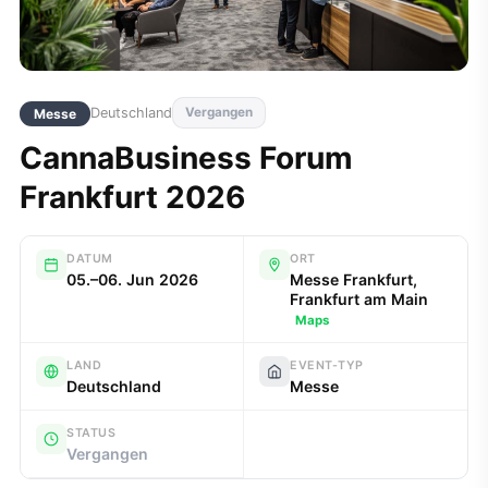
Deutschland
Vergangen
Messe
CannaBusiness Forum
Frankfurt 2026
DATUM
ORT
05.–06. Jun 2026
Messe Frankfurt,
Frankfurt am Main
Maps
LAND
EVENT-TYP
Deutschland
Messe
STATUS
Vergangen