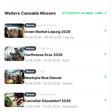
Weitere Cannabis Messen
in Frankfurt am Main →
Alle →
Deutschland
Messe
→
Green Market Leipzig 2026
08.08.2026 – 09.08.2026 · Leipzig
Österreich
Messe
→
Hanfmesse Graz 2026
14.08.2026 – 16.08.2026 · Graz
USA
Messe
→
Newtopia Now Denver
18.08.2026 – 20.08.2026 · Denver
Deutschland
Messe
→
Cannafair Düsseldorf 2026
21.08.2026 – 23.08.2026 · Düsseldorf