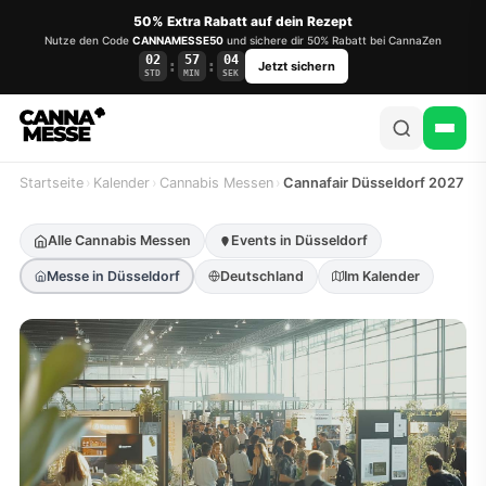
50% Extra Rabatt auf dein Rezept
Nutze den Code
CANNAMESSE50
und sichere dir 50% Rabatt bei CannaZen
02
57
04
:
:
Jetzt sichern
STD
MIN
SEK
Startseite
›
Kalender
›
Cannabis Messen
›
Cannafair Düsseldorf 2027
Alle Cannabis Messen
Events in Düsseldorf
Messe in Düsseldorf
Deutschland
Im Kalender