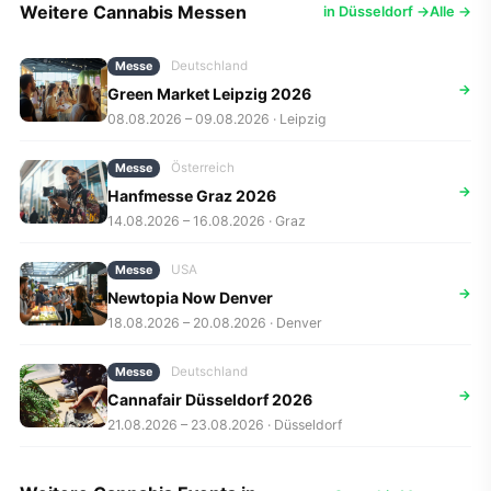
Weitere Cannabis Messen
in Düsseldorf →
Alle →
Deutschland
Messe
→
Green Market Leipzig 2026
08.08.2026 – 09.08.2026 · Leipzig
Österreich
Messe
→
Hanfmesse Graz 2026
14.08.2026 – 16.08.2026 · Graz
USA
Messe
→
Newtopia Now Denver
18.08.2026 – 20.08.2026 · Denver
Deutschland
Messe
→
Cannafair Düsseldorf 2026
21.08.2026 – 23.08.2026 · Düsseldorf