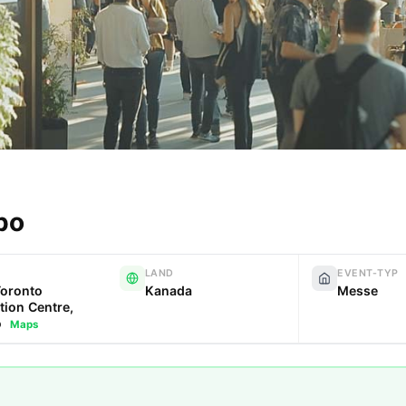
po
LAND
EVENT-TYP
Toronto
Kanada
Messe
ion Centre,
o
Maps