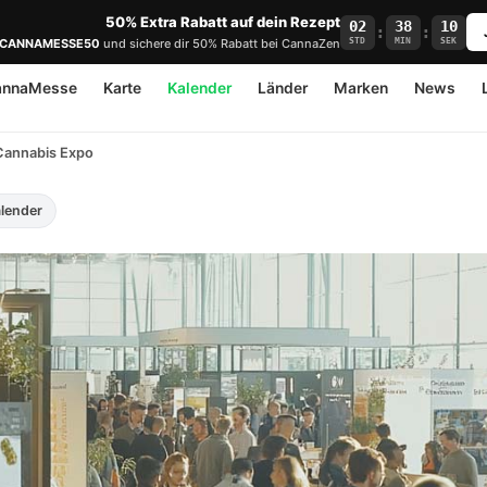
50% Extra Rabatt auf dein Rezept
02
38
09
:
:
STD
MIN
SEK
CANNAMESSE50
und sichere dir 50% Rabatt bei CannaZen
annaMesse
Karte
Kalender
Länder
Marken
News
 Cannabis Expo
alender