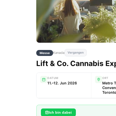
Kanada
Vergangen
Messe
Lift & Co. Cannabis Ex
DATUM
ORT
11.–12. Jun 2026
Metro 
Convent
Toront
Ich bin dabei