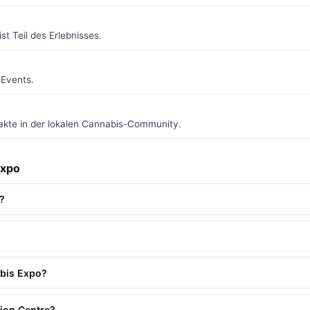
st Teil des Erlebnisses.
 Events.
takte in der lokalen Cannabis-Community.
Expo
t?
abis Expo?
ion Centre?