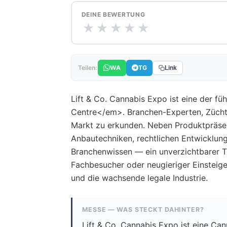
DEINE BEWERTUNG
★
★
★
★
★
WA
TG
Teilen:
Link
Lift & Co. Cannabis Expo ist eine der 
Centre</em>. Branchen-Experten, Züchte
Markt zu erkunden. Neben Produktpräsen
Anbautechniken, rechtlichen Entwicklun
Branchenwissen — ein unverzichtbarer Ter
Fachbesucher oder neugieriger Einsteige
und die wachsende legale Industrie.
MESSE — WAS STECKT DAHINTER?
Lift & Co. Cannabis Expo ist eine C