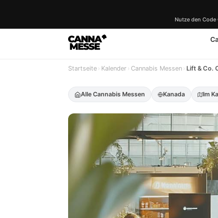
Nutze den Code
C
Startseite
›
Kalender
›
Cannabis Messen
›
Lift & Co.
Alle Cannabis Messen
Kanada
Im K