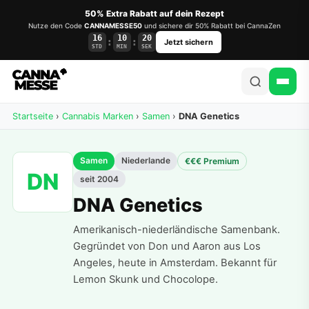
50% Extra Rabatt auf dein Rezept
Nutze den Code
CANNAMESSE50
und sichere dir 50% Rabatt bei CannaZen
16
10
19
:
:
Jetzt sichern
STD
MIN
SEK
Startseite
›
Cannabis Marken
›
Samen
›
DNA Genetics
Samen
Niederlande
€€€ Premium
DN
seit 2004
DNA Genetics
Amerikanisch-niederländische Samenbank.
Gegründet von Don und Aaron aus Los
Angeles, heute in Amsterdam. Bekannt für
Lemon Skunk und Chocolope.